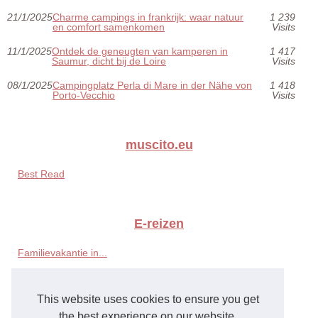
21/1/2025
Charme campings in frankrijk: waar natuur
1 239
en comfort samenkomen
Visits
11/1/2025
Ontdek de geneugten van kamperen in
1 417
Saumur, dicht bij de Loire
Visits
08/1/2025
Campingplatz Perla di Mare in der Nähe von
1 418
Porto-Vecchio
Visits
muscito.eu
Best Read
E-reizen
Familievakantie in...
Ontdek een gezinsvriendelijke...
This website uses cookies to ensure you get
4-sterren camping in...
the best experience on our website.