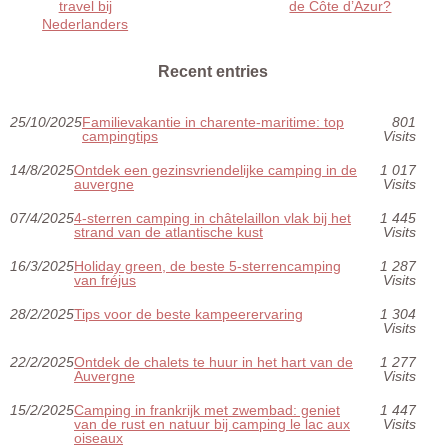
travel bij
de Côte d’Azur?
Nederlanders
Recent entries
25/10/2025
Familievakantie in charente-maritime: top
801
campingtips
Visits
14/8/2025
Ontdek een gezinsvriendelijke camping in de
1 017
auvergne
Visits
07/4/2025
4-sterren camping in châtelaillon vlak bij het
1 445
strand van de atlantische kust
Visits
16/3/2025
Holiday green, de beste 5-sterrencamping
1 287
van fréjus
Visits
28/2/2025
Tips voor de beste kampeerervaring
1 304
Visits
22/2/2025
Ontdek de chalets te huur in het hart van de
1 277
Auvergne
Visits
15/2/2025
Camping in frankrijk met zwembad: geniet
1 447
van de rust en natuur bij camping le lac aux
Visits
oiseaux