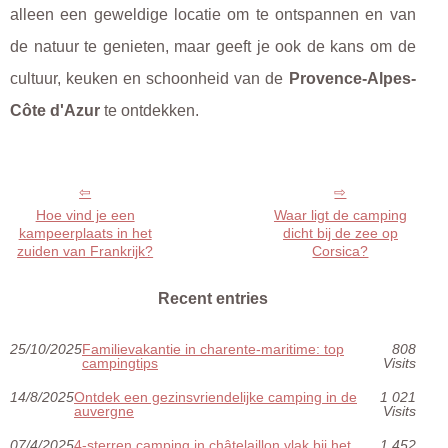
alleen een geweldige locatie om te ontspannen en van
de natuur te genieten, maar geeft je ook de kans om de
cultuur, keuken en schoonheid van de
Provence-Alpes-
Côte d'Azur
te ontdekken.
Hoe vind je een
Waar ligt de camping
kampeerplaats in het
dicht bij de zee op
zuiden van Frankrijk?
Corsica?
Recent entries
25/10/2025
Familievakantie in charente-maritime: top
808
campingtips
Visits
14/8/2025
Ontdek een gezinsvriendelijke camping in de
1 021
auvergne
Visits
07/4/2025
4-sterren camping in châtelaillon vlak bij het
1 452