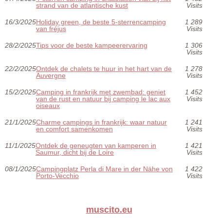
strand van de atlantische kust
Visits
16/3/2025
Holiday green, de beste 5-sterrencamping
1 289
van fréjus
Visits
28/2/2025
Tips voor de beste kampeerervaring
1 306
Visits
22/2/2025
Ontdek de chalets te huur in het hart van de
1 278
Auvergne
Visits
15/2/2025
Camping in frankrijk met zwembad: geniet
1 452
van de rust en natuur bij camping le lac aux
Visits
oiseaux
21/1/2025
Charme campings in frankrijk: waar natuur
1 241
en comfort samenkomen
Visits
11/1/2025
Ontdek de geneugten van kamperen in
1 421
Saumur, dicht bij de Loire
Visits
08/1/2025
Campingplatz Perla di Mare in der Nähe von
1 422
Porto-Vecchio
Visits
muscito.eu